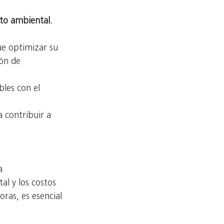
to ambiental.
e optimizar su
ión de 
les con el 
 contribuir a 
a
al y los costos
ras, es esencial