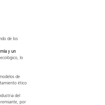
ndo de los 
mía y un 
ecológico, lo
 modelos de
tamiento ético 
ndustria del
premiante, por 